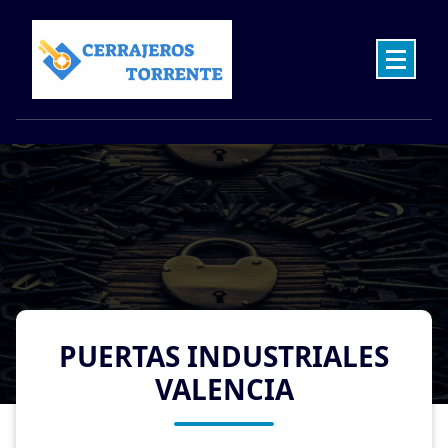
Skip
to
content
Cerrajeros en Torrente las 24 Horas
PUERTAS INDUSTRIALES
VALENCIA