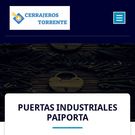
Skip
to
content
Cerrajeros en Torrente las 24 Horas
PUERTAS INDUSTRIALES
PAIPORTA