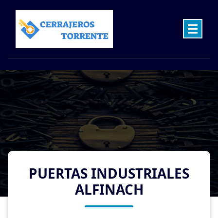
Skip
to
content
Cerrajeros en Torrente las 24 Horas
PUERTAS INDUSTRIALES
ALFINACH