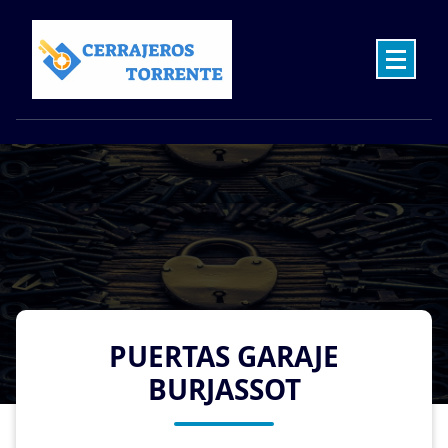
Skip
to
content
Cerrajeros en Torrente las 24 Horas
PUERTAS GARAJE
BURJASSOT