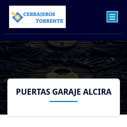
Skip
to
content
Cerrajeros en Torrente las 24 Horas
PUERTAS GARAJE ALCIRA