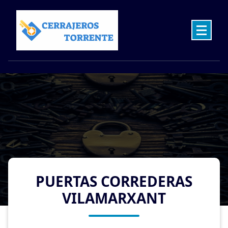
Skip
to
content
Cerrajeros en Torrente las 24 Horas
PUERTAS CORREDERAS
VILAMARXANT