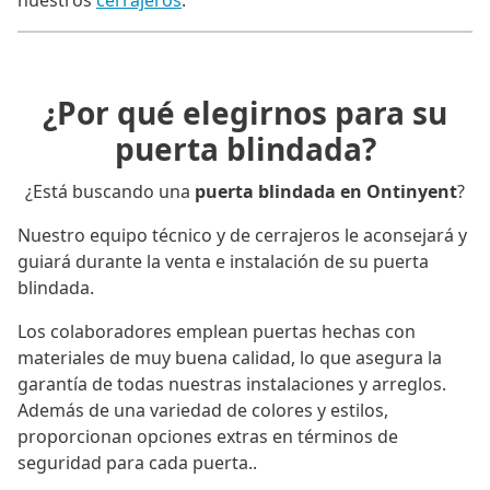
¿Por qué elegirnos para su
puerta blindada?
¿Está buscando una
puerta blindada en Ontinyent
?
Nuestro equipo técnico y de cerrajeros le aconsejará y
guiará durante la venta e instalación de su puerta
blindada.
Los colaboradores emplean puertas hechas con
materiales de muy buena calidad, lo que asegura la
garantía de todas nuestras instalaciones y arreglos.
Además de una variedad de colores y estilos,
proporcionan opciones extras en términos de
seguridad para cada puerta..