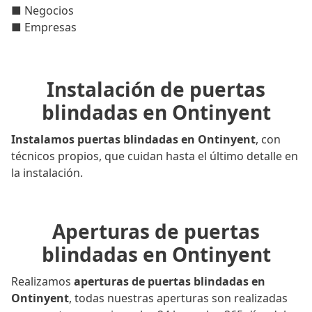
■ Negocios
■ Empresas
Instalación de puertas
blindadas en Ontinyent
Instalamos puertas blindadas en Ontinyent
, con
técnicos propios, que cuidan hasta el último detalle en
la instalación.
Aperturas de puertas
blindadas en Ontinyent
Realizamos
aperturas de puertas blindadas en
Ontinyent
, todas nuestras aperturas son realizadas