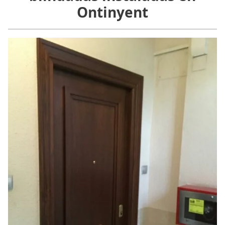
Ontinyent