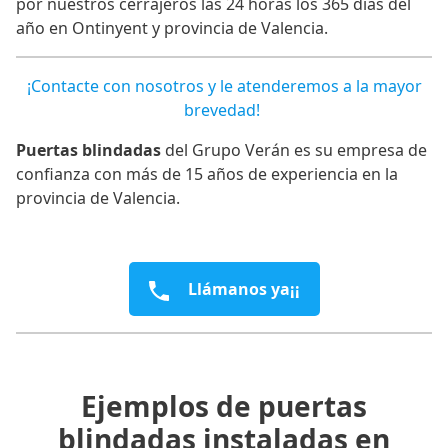
por nuestros cerrajeros las 24 horas los 365 días del
año en Ontinyent y provincia de Valencia.
¡Contacte con nosotros y le atenderemos a la mayor
brevedad!
Puertas blindadas
del Grupo Verán es su empresa de
confianza con más de 15 años de experiencia en la
provincia de Valencia.
Llámanos ya¡¡
Ejemplos de puertas
blindadas instaladas en