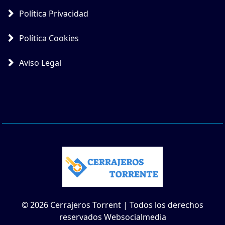
Política Privacidad
Política Cookies
Aviso Legal
© 2026 Cerrajeros Torrent | Todos los derechos
reservados Websocialmedia