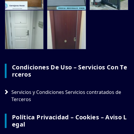
Condiciones De Uso – Servicios Con Te
Rceros
Servicios y Condiciones Servicios contratados de
Terceros
Política Privacidad – Cookies – Aviso L
Egal