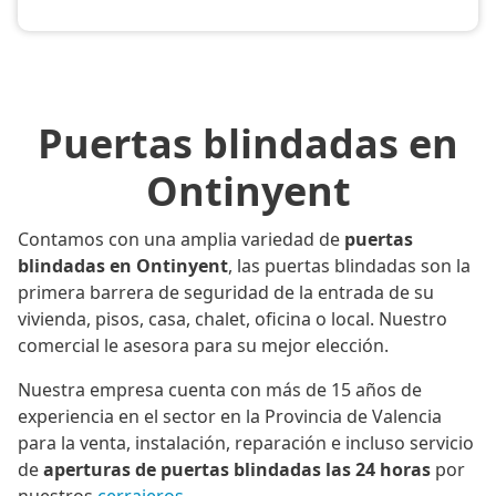
Puertas blindadas en
Ontinyent
Contamos con una amplia variedad de
puertas
blindadas en Ontinyent
, las puertas blindadas son la
primera barrera de seguridad de la entrada de su
vivienda, pisos, casa, chalet, oficina o local. Nuestro
comercial le asesora para su mejor elección.
Nuestra empresa cuenta con más de 15 años de
experiencia en el sector en la Provincia de Valencia
para la venta, instalación, reparación e incluso servicio
de
aperturas de puertas blindadas las 24 horas
por
nuestros
cerrajeros
.