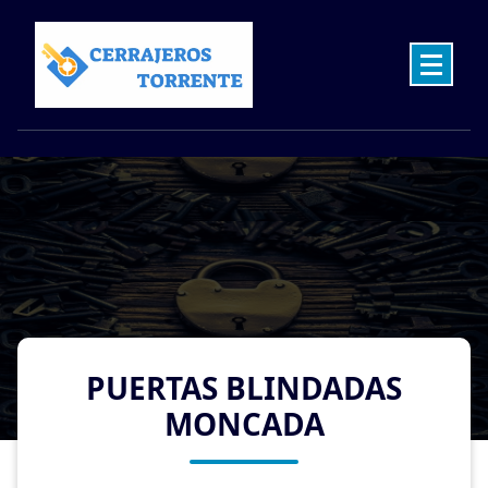
Skip
to
content
Cerrajeros en Torrente las 24 Horas
PUERTAS BLINDADAS
MONCADA