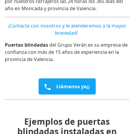
por nuestros cerrajeros las 24 horas los 365 días del
año en Moncada y provincia de Valencia.
¡Contacte con nosotros y le atenderemos a la mayor
brevedad!
Puertas blindadas
del Grupo Verán es su empresa de
confianza con más de 15 años de experiencia en la
provincia de Valencia.
Llámanos ya¡¡
Ejemplos de puertas
blindadas instaladas en