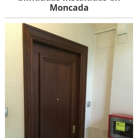
Moncada