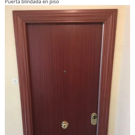
Puerta blindada en piso