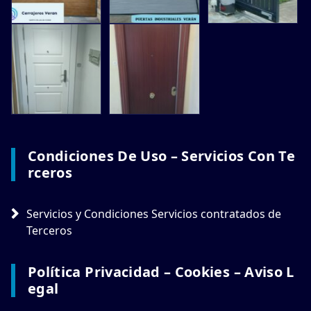
Condiciones De Uso – Servicios Con Te
Rceros
Servicios y Condiciones Servicios contratados de
Terceros
Política Privacidad – Cookies – Aviso L
Egal