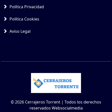
Política Privacidad
Política Cookies
Aviso Legal
© 2026 Cerrajeros Torrent | Todos los derechos
reservados Websocialmedia