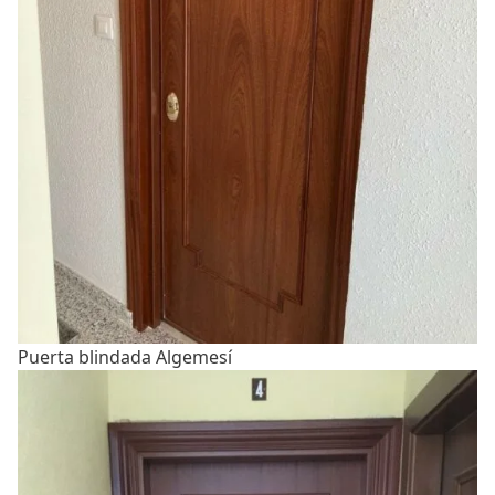
Puerta blindada Algemesí