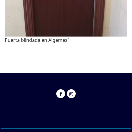
Puerta blindada en Algemesí