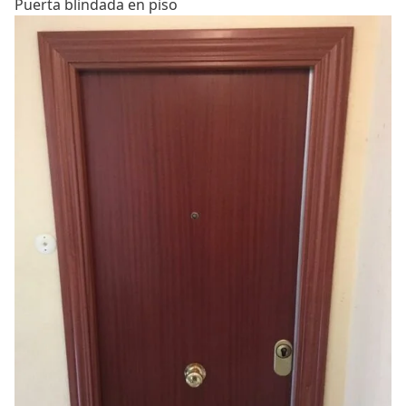
Puerta blindada en piso