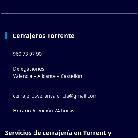
Cerrajeros Torrente
960 73 07 90
Delegaciones
Valencia – Alicante – Castellón
cerrajerosveranvalencia@gmail.com
Horario Atención 24 horas
Servicios de cerrajería en Torrent y