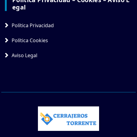
Egal
Política Privacidad
Política Cookies
Aviso Legal