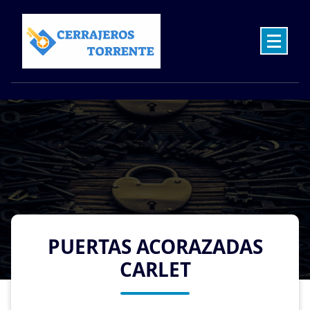
Skip
to
content
Cerrajeros en Torrente las 24 Horas
PUERTAS ACORAZADAS
CARLET