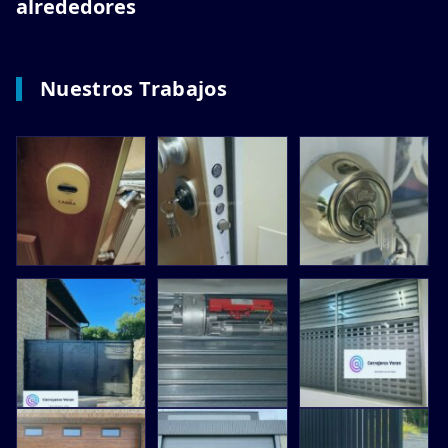
alrededores
Nuestros Trabajos