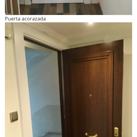
Puerta acorazada