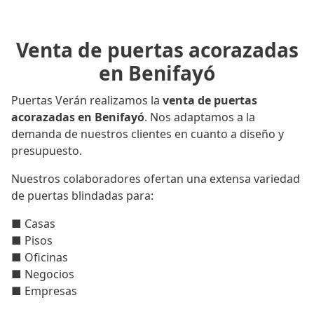
Venta de puertas acorazadas
en Benifayó
Puertas Verán realizamos la
venta de puertas
acorazadas en Benifayó
. Nos adaptamos a la
demanda de nuestros clientes en cuanto a diseño y
presupuesto.
Nuestros colaboradores ofertan una extensa variedad
de puertas blindadas para:
■ Casas
■ Pisos
■ Oficinas
■ Negocios
■ Empresas