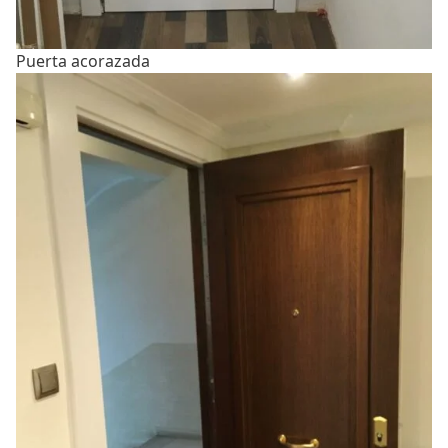
Puerta acorazada