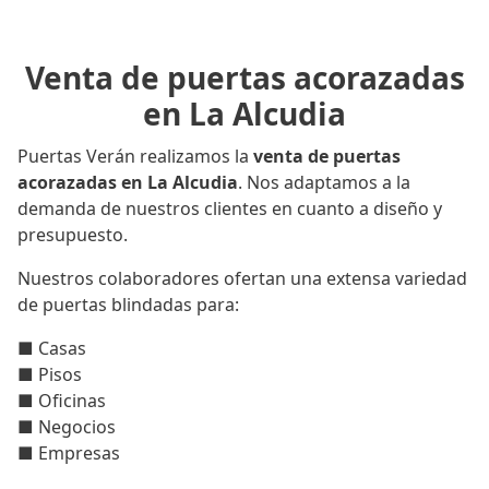
Venta de puertas acorazadas
en La Alcudia
Puertas Verán realizamos la
venta de puertas
acorazadas en La Alcudia
. Nos adaptamos a la
demanda de nuestros clientes en cuanto a diseño y
presupuesto.
Nuestros colaboradores ofertan una extensa variedad
de puertas blindadas para:
■ Casas
■ Pisos
■ Oficinas
■ Negocios
■ Empresas