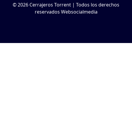
© 2026 Cerrajeros Torrent | Todos los derechos
reservados Websocialmedia