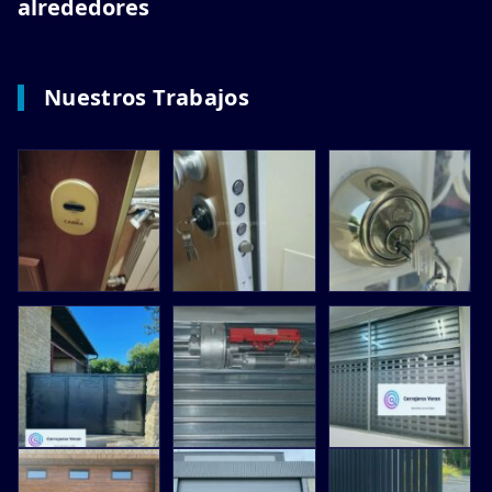
alrededores
Nuestros Trabajos