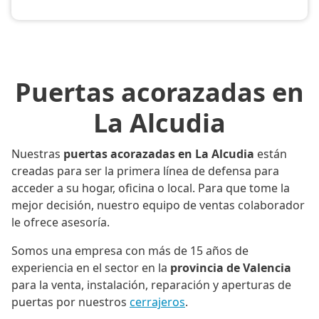
Puertas acorazadas en
La Alcudia
Nuestras
puertas acorazadas en La Alcudia
están
creadas para ser la primera línea de defensa para
acceder a su hogar, oficina o local. Para que tome la
mejor decisión, nuestro equipo de ventas colaborador
le ofrece asesoría.
Somos una empresa con más de 15 años de
experiencia en el sector en la
provincia de Valencia
para la venta, instalación, reparación y aperturas de
puertas por nuestros
cerrajeros
.