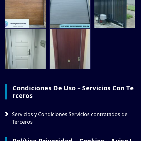
Condiciones De Uso – Servicios Con Te
Rceros
Servicios y Condiciones Servicios contratados de
Terceros
Política Privacidad – Cookies – Aviso L