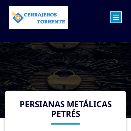
Skip
to
content
Cerrajeros en Torrente las 24 Horas
PERSIANAS METÁLICAS
PETRÉS