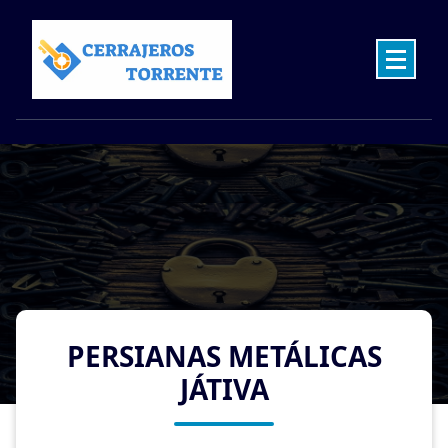
Skip
to
content
Cerrajeros en Torrente las 24 Horas
PERSIANAS METÁLICAS
JÁTIVA