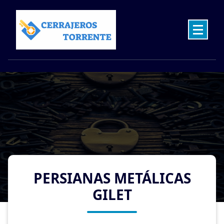
Skip
to
content
Cerrajeros en Torrente las 24 Horas
PERSIANAS METÁLICAS
GILET