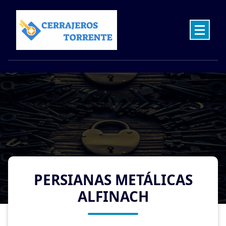
Skip
to
content
Cerrajeros en Torrente las 24 Horas
PERSIANAS METÁLICAS
ALFINACH