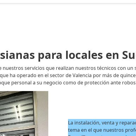
sianas para locales en S
e nuestros servicios que realizan nuestros técnicos con un s
ue ha operado en el sector de Valencia por más de quince 
toque personal a su negocio como de protección ante robos
La instalación, venta y repara
tema en el que nuestros prof