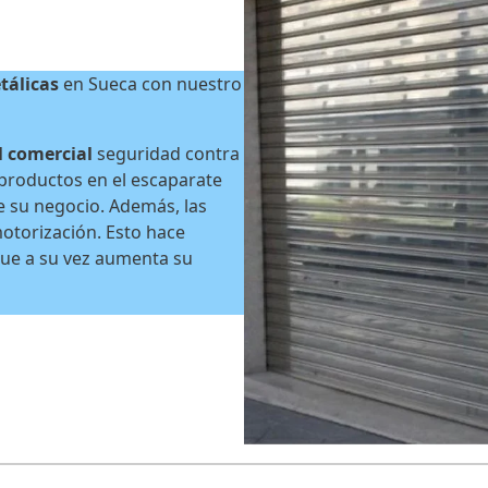
tálicas
en Sueca con nuestro
l comercial
seguridad contra
s productos en el escaparate
de su negocio. Además, las
otorización. Esto hace
 que a su vez aumenta su