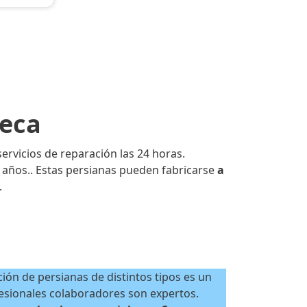
ueca
ervicios de reparación las 24 horas.
años.. Estas persianas pueden fabricarse
a
.
ción de persianas de distintos tipos es un
esionales colaboradores son expertos.