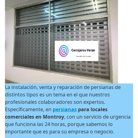
La instalación, venta y reparación de persianas de
distintos tipos es un tema en el que nuestros
profesionales colaboradores son expertos.
Específicamente, en
persianas
para locales
comerciales en Montroy
, con un servicio de urgencia
que funciona las 24 horas, porque sabemos lo
importante que es para su empresa o negocio.