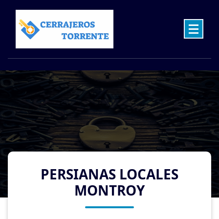
Skip
to
content
Cerrajeros en Torrente las 24 Horas
PERSIANAS LOCALES
MONTROY