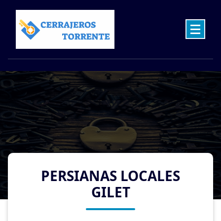
Skip
to
content
Cerrajeros en Torrente las 24 Horas
PERSIANAS LOCALES
GILET