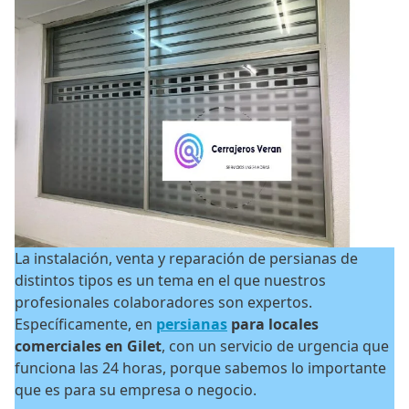
La instalación, venta y reparación de persianas de
distintos tipos es un tema en el que nuestros
profesionales colaboradores son expertos.
Específicamente, en
persianas
para locales
comerciales en Gilet
, con un servicio de urgencia que
funciona las 24 horas, porque sabemos lo importante
que es para su empresa o negocio.