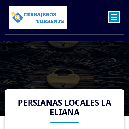
Skip
to
content
Cerrajeros en Torrente las 24 Horas
PERSIANAS LOCALES LA
ELIANA