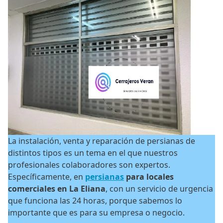
La instalación, venta y reparación de persianas de
distintos tipos es un tema en el que nuestros
profesionales colaboradores son expertos.
Específicamente, en
persianas
para locales
comerciales en La Eliana
, con un servicio de urgencia
que funciona las 24 horas, porque sabemos lo
importante que es para su empresa o negocio.