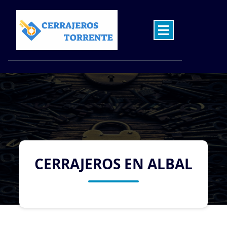
Skip
to
content
Cerrajeros en Torrente las 24 Horas
CERRAJEROS EN ALBAL