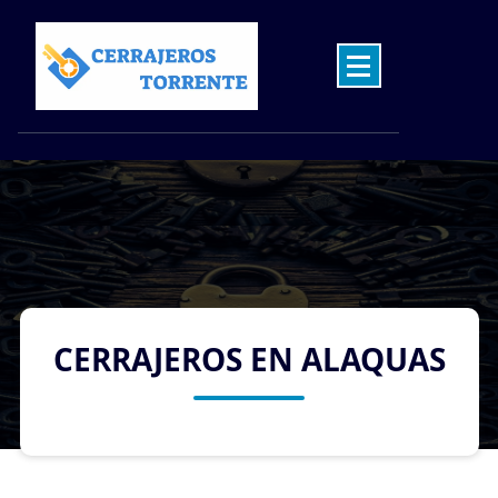
Skip
to
content
Cerrajeros en Torrente las 24 Horas
CERRAJEROS EN ALAQUAS