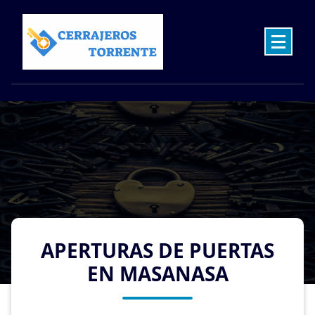
Skip
to
content
Cerrajeros en Torrente las 24 Horas
APERTURAS DE PUERTAS
EN MASANASA