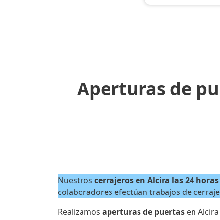
Aperturas de pue
Nuestros
cerrajeros en Alcira las 24 horas
colaboradores efectúan trabajos de cerrajer
Realizamos
aperturas de puertas
en Alcira