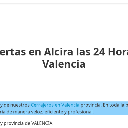
rtas en Alcira las 24 Hor
Valencia
y de nuestros
Cerrajeros en Valencia
provincia. En toda la p
ía de manera veloz, eficiente y profesional.
 y provincia de VALENCIA.